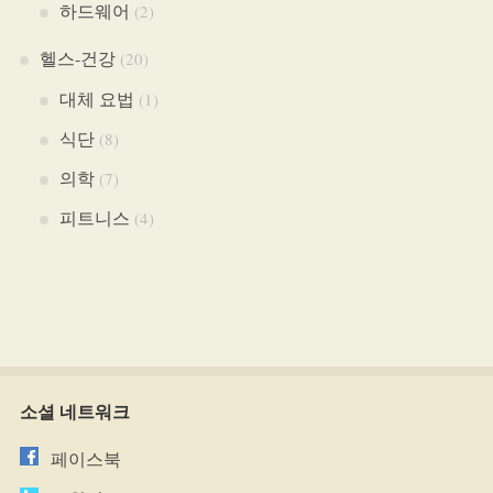
하드웨어
(2)
헬스-건강
(20)
대체 요법
(1)
식단
(8)
의학
(7)
피트니스
(4)
소셜 네트워크
페이스북