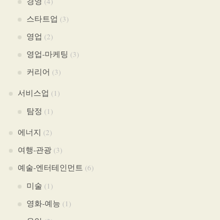
경영
(4)
스타트업
(3)
영업
(2)
영업-마케팅
(3)
커리어
(3)
서비스업
(1)
탐정
(1)
에너지
(2)
여행-관광
(3)
예술-엔터테인먼트
(6)
미술
(1)
영화-예능
(1)