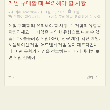
게임 구매할 때 유의해야 할 사항
~에 의해
goodjurye
~에
11월 13, 2023
게임
댓글이 닫혔습니다.
•
게임 구매할 때 유의해야 할 사항
게임 구매할 때 유의해야 할 사항 1. 게임의 유형을
확인하세요. 게임은 다양한 유형으로 나눌 수 있
습니다. 롤플레잉 게임(RPG), 전략 게임, 액션 게임,
시뮬레이션 게임, 어드벤처 게임 등이 대표적입니
다. 어떤 유형의 게임을 선호하는지 미리 생각해 보
면 게임 선택이
→
3
견해 :408