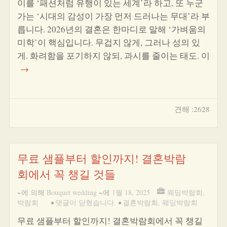
이를 ‘패션처럼 유행이 있는 세계’라 하고, 또 누군
가는 ‘시대의 감성이 가장 먼저 드러나는 무대’라 부
릅니다. 2026년의 결혼은 한마디로 말해 ‘가벼움의
미학’이 핵심입니다. 무겁지 않게, 그러나 성의 있
게. 화려함을 포기하지 않되, 과시를 줄이는 태도. 이
→
견해 :2628
무료 샘플부터 할인까지! 결혼박람
회에서 꼭 챙길 것들
~에 의해
Bouquet wedding
~에
1월 18, 2025
웨딩박람회
,
박람회
•
댓글이 닫혔습니다.
•
결혼박람회
,
웨딩박람회
무료 샘플부터 할인까지! 결혼박람회에서 꼭 챙길