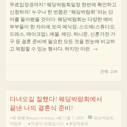
무료입장권까지? 웨딩박람회일정 한번에 확인하고
신청하자! 누구나 한 번쯤은 “웨딩박람회”라는 단
어를 들어봤을 것이다. 웨딩박람회는 다양한 예비
부부들이 한 자리에 모여 예식장, 스드메(스튜디오,
드레스, 메이크업), 예물, 예단, 허니문, 신혼가전·가
구 등 결혼 준비에 필요한 모든 것을 한눈에 비교하
고 체험할 수 있는 행사다. 하지만 이런
→
견해 :248
다녀오길 잘했다! 웨딩박람회에서
끝낸 나의 결혼식 준비!
~에 의해
Bouquet wedding
~에
11월 7, 2024
웨딩박람회
,
박람회
•
댓글이 닫혔습니다.
•
웨딩박람회