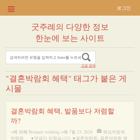
로그인
굿주례의 다양한 정보
한눈에 보는 사이트
고급 검색
"결혼박람회 혜택" 태그가 붙은 게
시물
결혼박람회 혜택, 발품보다 저렴할
까?
~에 의해
Bouquet wedding
~에
7월 23, 2024
웨딩박람회
,
박람회
•
댓글이 닫혔습니다.
•
결혼박람회
,
결혼박람회 혜