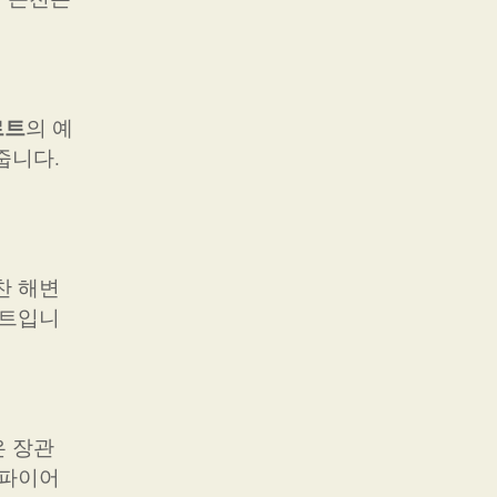
르트
의 예
줍니다.
찬 해변
인트입니
 장관
프파이어