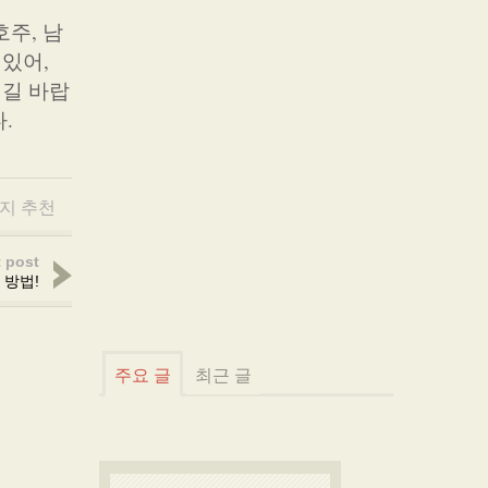
호주, 남
있어,
되길 바랍
.
지 추천
 post
 방법!
주요 글
최근 글