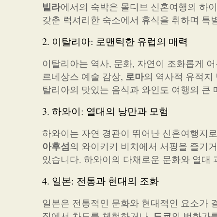
빌라
에서의 숙박은 몰디브 신혼여행의 하이
갖춘 럭셔리한 숙소에서 휴식을 취하며 특별
2. 이탈리아: 로맨틱한 유럽의 매력
이탈리아는 역사, 문화, 자연이 조화롭게 
로마
르네상스 예술 감상,
의 역사적 유적지
탈리아의 맛있는 음식과 와인도 여행의 큰 
3. 하와이: 열대의 낭만과 모험
하와이는 자연 경관이 뛰어난 신혼여행지로,
아후섬
의 와이키키 비치에서 서핑을 즐기거
있습니다. 하와이의 다채로운 문화와 열대
4. 일본: 전통과 현대의 조화
일본은 전통적인 문화와 현대적인 요소가 
도쿄
집에서 차도를 체험하거나,
의 번화가를