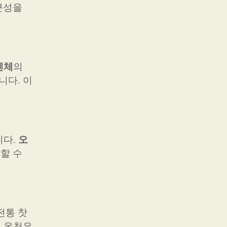
근성을
렌체
의
니다. 이
오
니다.
할 수
전통 찻
의 온천은