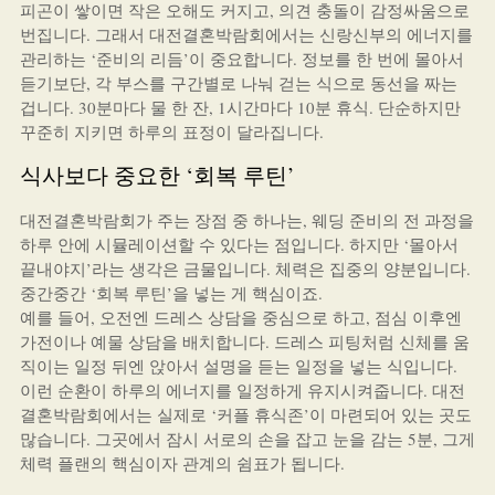
피곤이 쌓이면 작은 오해도 커지고, 의견 충돌이 감정싸움으로
번집니다. 그래서 대전결혼박람회에서는 신랑신부의 에너지를
관리하는 ‘준비의 리듬’이 중요합니다. 정보를 한 번에 몰아서
듣기보단, 각 부스를 구간별로 나눠 걷는 식으로 동선을 짜는
겁니다. 30분마다 물 한 잔, 1시간마다 10분 휴식. 단순하지만
꾸준히 지키면 하루의 표정이 달라집니다.
식사보다 중요한 ‘회복 루틴’
대전결혼박람회가 주는 장점 중 하나는, 웨딩 준비의 전 과정을
하루 안에 시뮬레이션할 수 있다는 점입니다. 하지만 ‘몰아서
끝내야지’라는 생각은 금물입니다. 체력은 집중의 양분입니다.
중간중간 ‘회복 루틴’을 넣는 게 핵심이죠.
예를 들어, 오전엔 드레스 상담을 중심으로 하고, 점심 이후엔
가전이나 예물 상담을 배치합니다. 드레스 피팅처럼 신체를 움
직이는 일정 뒤엔 앉아서 설명을 듣는 일정을 넣는 식입니다.
이런 순환이 하루의 에너지를 일정하게 유지시켜줍니다. 대전
결혼박람회에서는 실제로 ‘커플 휴식존’이 마련되어 있는 곳도
많습니다. 그곳에서 잠시 서로의 손을 잡고 눈을 감는 5분, 그게
체력 플랜의 핵심이자 관계의 쉼표가 됩니다.