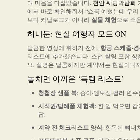
며 마음을 다잡았습니다.
천안 웨딩박람회
에서 바로 확인해줘서 “쇼룸 예뻤는데 우리 
실물 체험
보다 카탈로그가 아니라
으로 소음
허니문: 현실 여행자 모드 ON
항공 스케줄·경
달콤한 영상에 취하기 전에,
리스트에 추가했습니다. 스냅 촬영 포함 
요. 설명은 달콤하지만 계약서는 현실이니까
놓치면 아까운 ‘득템 리스트’
청첩장 샘플 북
: 종이·엠보싱·컬러 변
시식권/답례품 체험팩
: 한 입 먹으면 
답.
계약 전 체크리스트 양식
: 항목이 뼈대