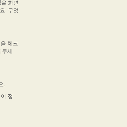
정
을 화면
요. 무엇
정
을 체크
어두세
요.
점이 정