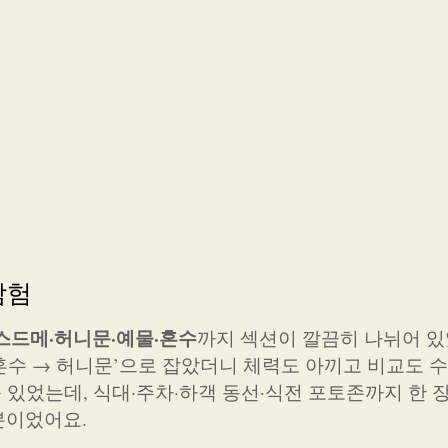
탐험
스드메·허니문·예물·혼수
까지 섹션이 깔끔히 나뉘어 있
/혼수 → 허니문’으로 잡았더니 체력도 아끼고 비교도 
속 있었는데, 식대·주차·하객 동선·식전 포토존까지 한 
분이었어요.