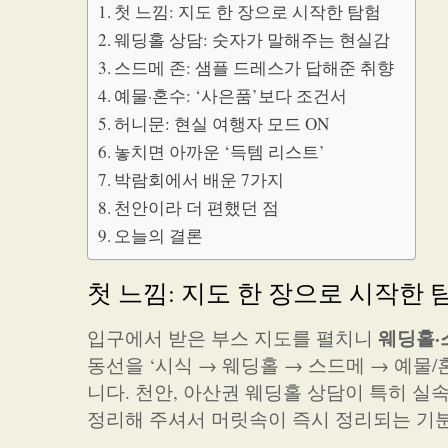
첫 느낌: 지도 한 장으로 시작한 탐험
웨딩홀 상담: 숫자가 말해주는 현실감
스드메 존: 샘플 드레스가 답해준 취향
예물·혼수: ‘사은품’보다 조건서
허니문: 현실 여행자 모드 ON
놓치면 아까운 ‘득템 리스트’
박람회에서 배운 7가지
천안이라 더 편했던 점
오늘의 결론
첫 느낌: 지도 한 장으로 시작한 
웨딩홀·
입구에서 받은 부스 지도를 펼치니
동선을 ‘시식 → 웨딩홀 → 스드메 → 예물
니다. 천안, 아산권 웨딩홀 상담이 특히 실
정리해 주셔서 머릿속이 즉시 정리되는 기