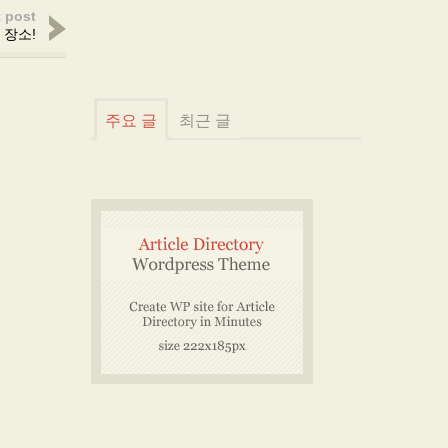
 post
 장소!
주요 글
최근 글