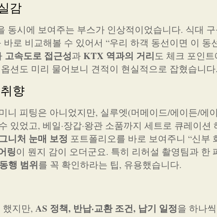
현실감
을 동시에 보여주는 부스가 인상적이었습니다. 식대 구
 바로 비교해볼 수 있어서 “우리 하객 동선이면 이 동
고속도로 접근성
KTX 역과의 거리
라
과
도 체크 포인트
은 옵션도 미리 물어보니 견적이 현실적으로 잡혔습니다
 취향
 미니 피팅은 아니었지만, 실루엣(머메이드/에이든/에이
 수 있었고, 베일·장갑·왕관 소품까지 세트로 큐레이션
그니처 눈매 보정
포트폴리오를 바로 보여주니 “신부 
이어링
이 뭔지 감이 오더군요. 특히 리허설 촬영팀과 한
 동행 범위
를 꼭 확인하라는 팁, 유용했습니다.
AS 정책, 반납·교환 조건, 납기 일정
 했지만,
을 하나씩