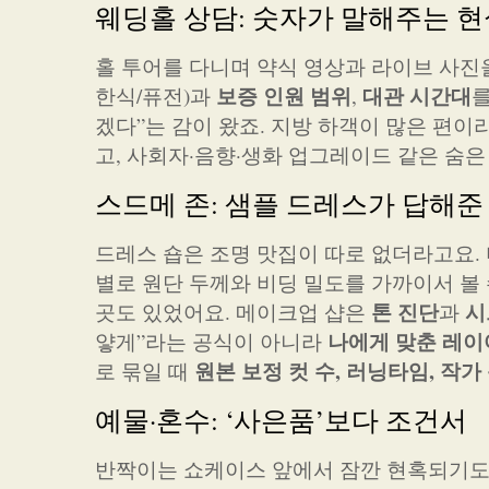
웨딩홀 상담: 숫자가 말해주는 
홀 투어를 다니며 약식 영상과 라이브 사진
보증 인원 범위
대관 시간대
한식/퓨전)과
,
를
겠다”는 감이 왔죠. 지방 하객이 많은 편이
고, 사회자·음향·생화 업그레이드 같은 숨
스드메 존: 샘플 드레스가 답해준
드레스 숍은 조명 맛집이 따로 없더라고요.
별로 원단 두께와 비딩 밀도를 가까이서 볼
톤 진단
시
곳도 있었어요. 메이크업 샵은
과
나에게 맞춘 레
얗게”라는 공식이 아니라
원본 보정 컷 수, 러닝타임, 작가
로 묶일 때
예물·혼수: ‘사은품’보다 조건서
반짝이는 쇼케이스 앞에서 잠깐 현혹되기도