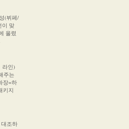
성(뷔페/
선이 맞
에 올렸
.
 라인)
 해주는
화장=하
 패키지
 대조하