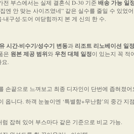
배송 가능 일
가전 부스에서는 실제 결혼식 D-30 기준
집엔 안 맞는 사이즈였네” 같은 실수를 줄일 수 있었어
·내구성·도어 여닫힘까지 본 게 신의 한 수.
유 시간·비수기/성수기 변동
리조트 리노베이션 일
과
원본 제공 범위
우천 대체 일정
상품은
와
이 있는지 꼭 적
요.
주를 손끝으로 느껴보고 최종 디자인이 단번에 좁혀졌어
감이 옵니다. 하객 눈높이엔 ‘특별함+무난함’의 중간 지
처럼 잡혀 있어 부스마다 같은 기준으로 비교 가능.