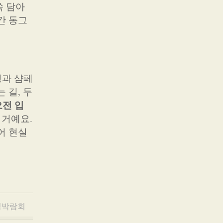
쏙 담아
간 동그
명과 샴페
 길, 두
전 입
 거예요.
어 현실
딩박람회