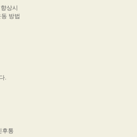
 향상시
운동 방법
다.
인후통