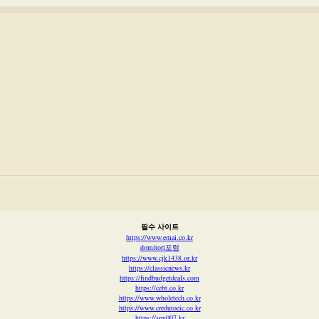
필수 사이트
https://www.emai.co.kr
domitori포럼
https://www.cjk1438.or.kr
https://classicnews.kr
https://findbudgetdeals.com
https://cebt.co.kr
https://www.wholetech.co.kr
https://www.credutoeic.co.kr
https://spy007.kr