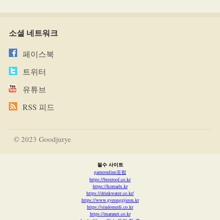
소셜 네트워크
페이스북
트위터
유튜브
RSS 피드
© 2023 Goodjurye
필수 사이트
gameonline포럼
https://bestroof.co.kr
https://koreadx.kr
https://drinkwater.co.kr/
https://www.gyeonggijeon.kr
https://sindomedi.co.kr
https://maranet.co.kr