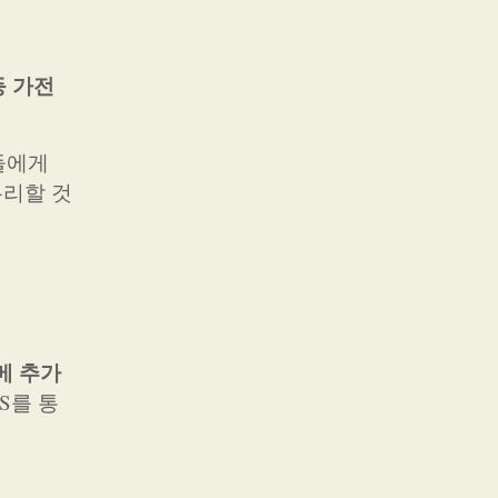
등 가전
들에게
유리할 것
메 추가
S를 통